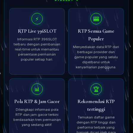
⚡
🎰
RTP Live 396SLOT
RTP Semua Game
Populer
Informasi RTP 396SLOT
terbaru dengan pembaruan
Menyediakan data RTP dari
real-time untuk memantau
berbagai provider dan
persentase permainan
game populer yang selalu
populer setiap hari.
diperbarui untuk
kenyamanan pengguna.
📊
🏆
Pola RTP & Jam Gacor
Rekomendasi RTP
tertinggi
Dilengkapi informasi pola
RTP dan jam gacor terkini
Temukan daftar game
berdasarkan tren permainan
dengan RTP tinggi dan
yang sedang aktif.
performa terbaik yang
banyak dicari oleh para