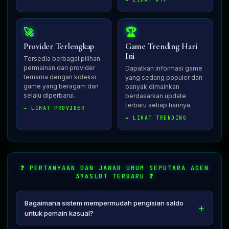
🚀
🏆
Provider Terlengkap
Game Trending Hari
Ini
Tersedia berbagai pilihan
permainan dari provider
Dapatkan informasi game
ternama dengan koleksi
yang sedang populer dan
game yang beragam dan
banyak dimainkan
selalu diperbarui.
berdasarkan update
terbaru setiap harinya.
→ LIHAT PROVIDER
→ LIHAT TRENDING
❓ PERTANYAAN DAN JAWAB UMUM SEPUTARA AGEN
396SLOT TERBARU ❓
Bagaimana sistem mempermudah pengisian saldo
untuk pemain kasual?